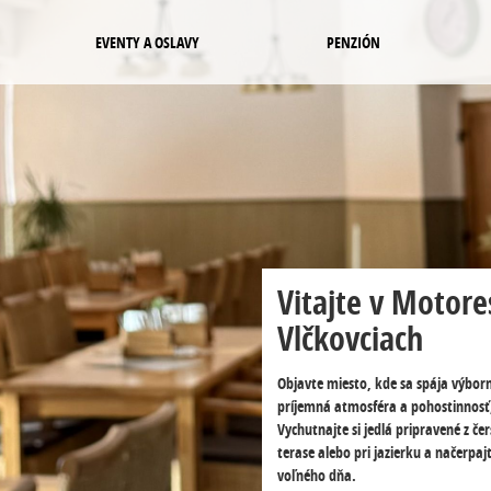
EVENTY A OSLAVY
PENZIÓN
Vitajte v Motore
Vlčkovciach
Objavte miesto, kde sa spája výborn
príjemná atmosféra a pohostinnosť
Vychutnajte si jedlá pripravené z če
terase alebo pri jazierku a načerpajt
voľného dňa.