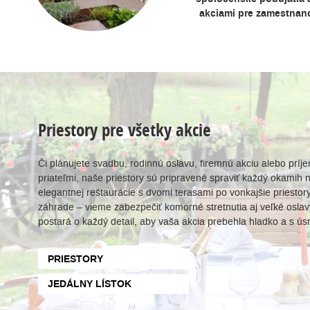
akciami pre zamestnanc
Priestory pre všetky akcie
Či plánujete svadbu, rodinnú oslavu, firemnú akciu alebo príje
priateľmi, naše priestory sú pripravené spraviť každý okami
elegantnej reštaurácie s dvomi terasami po vonkajšie priestory
záhrade – vieme zabezpečiť komorné stretnutia aj veľké osla
postará o každý detail, aby vaša akcia prebehla hladko a s 
PRIESTORY
JEDÁLNY LÍSTOK