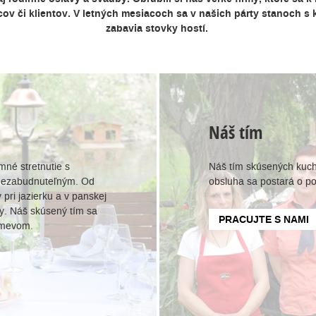
ov či klientov. V letných mesiacoch sa v našich párty stanoch 
zabavia stovky hostí.
Náš tím
mné stretnutie s
Náš tím skúsených kuchár
h nezabudnuteľným. Od
obsluha sa postará o po
 pri jazierku a v panskej
vy. Náš skúsený tím sa
PRACUJTE S NAMI
úsmevom.