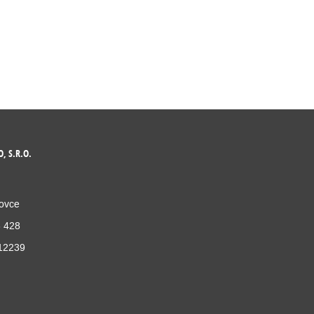
, S.R.O.
kovce
6 428
12239