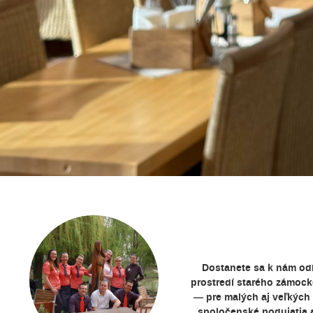
Dostanete sa k nám od
prostredí starého zámocké
— pre malých aj veľkých
spoločenské podujatia aj