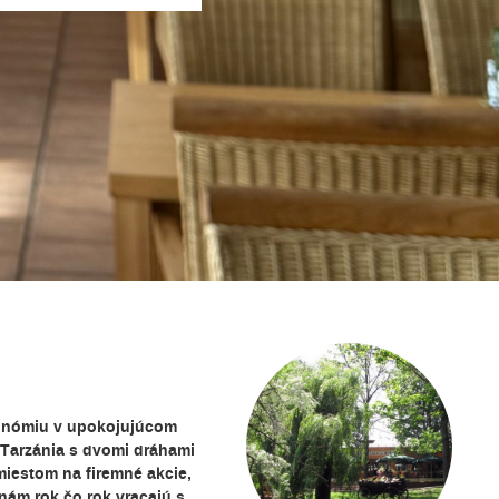
ronómiu v upokojujúcom
 Tarzánia s dvomi dráhami
iestom na firemné akcie,
 nám rok čo rok vracajú s