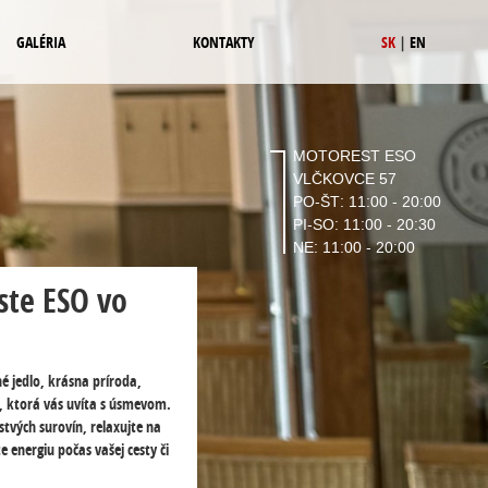
GALÉRIA
KONTAKTY
SK
|
EN
MOTOREST ESO
VLČKOVCE 57
PO-ŠT: 11:00 - 20:00
PI-SO: 11:00 - 20:30
NE: 11:00 - 20:00
ste ESO vo
é jedlo, krásna príroda,
, ktorá vás uvíta s úsmevom.
rstvých surovín, relaxujte na
e energiu počas vašej cesty či