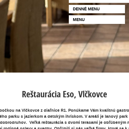
DENNÉ MENU
MENU
Reštaurácia Eso, Vlčkovce
bočkou na Vlčkovce z diaľnice R1. Ponúkame Vám kvalitnú gast
ho parku s jazierkom a detským ihriskom. V areáli je lanový park
 dobrodruhov. Veľká reštaurácia s dvomi terasami je obľúbeným m
 rodinné oslavy a svadby. Obľúbili si nás veľké firmy, ktoré sa k